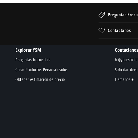
C
Preguntas Frecu
o
n
Contáctanos
t
e
Explorar YSM
Contáctano
n
Preguntas frecuentes
hi@yourstuff
i
Crear Productos Personalizados
Solicitar dev
d
Obtener estimación de precio
Llámanos
o
d
e
s
p
l